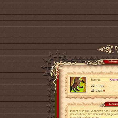
Inform
Name:
Kraftv
Effekte
Level
0
Eigens
Indem er in die Gedanken des Feindes
der Zauberer ihm den Willen zu gew
unsicher und gehemmt.