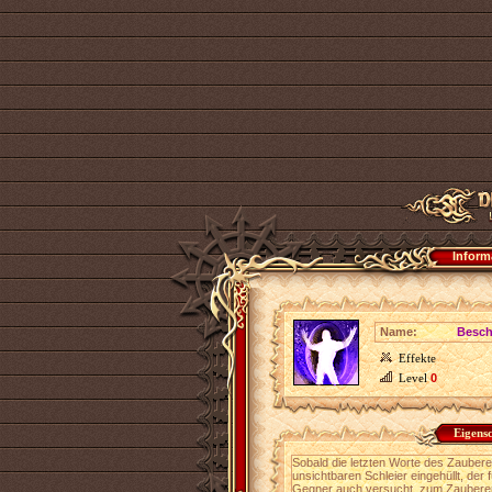
Inform
Name:
Besch
Effekte
Level
0
Eigens
Sobald die letzten Worte des Zauberer
unsichtbaren Schleier eingehüllt, der f
Gegner auch versucht, zum Zauberer 