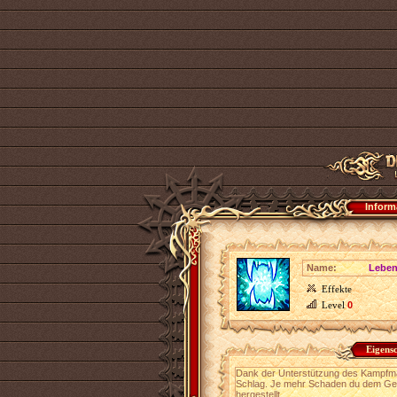
Inform
Name:
Leben
Effekte
Level
0
Eigens
Dank der Unterstützung des Kampfmag
Schlag. Je mehr Schaden du dem Geg
hergestellt.