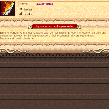
Name:
Zauberdruck
Effekte
Level
0
Eigenschaften des Gegenstandes
Ein unerwarteter Angriff des Magiers lässt den feindlichen Krieger ins Wanken geraten und
seinen heimtückischen Schlag verpassen... Seine Lebenskraft versiegt und das
Bewusstsein wird schwächer.