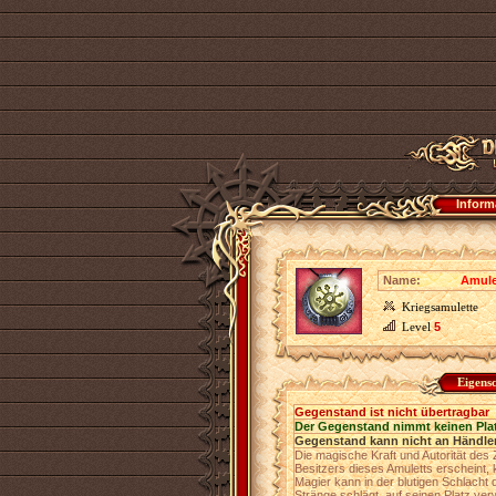
Inform
Name:
Amule
Kriegsamulette
Level
5
Eigens
Gegenstand ist nicht übertragbar
Der Gegenstand nimmt keinen Pla
Gegenstand kann nicht an Händler
Die magische Kraft und Autorität des
Besitzers dieses Amuletts erscheint,
Magier kann in der blutigen Schlacht
Stränge schlägt, auf seinen Platz ver