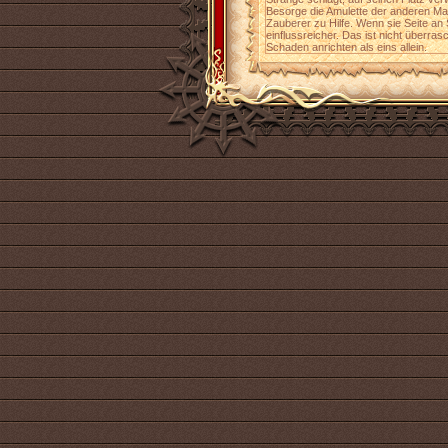
Besorge die Amulette der anderen Ma
Zauberer zu Hilfe. Wenn sie Seite an
einflussreicher. Das ist nicht überra
Schaden anrichten als eins allein.