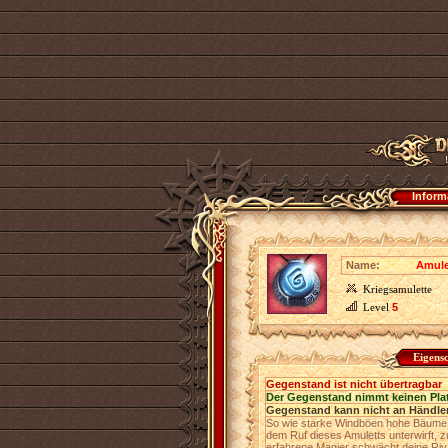
Inform
Name:
Amule
Kriegsamulette
Level
5
Eigens
Gegenstand ist nicht übertragbar
Der Gegenstand nimmt keinen Pla
Gegenstand kann nicht an Händler
So wie starke Windböen hohe Bäume du
dem Ruf dieses Amuletts unterwirft, z
erfahrene Magier schwächt deine Riva