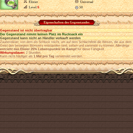
Elixier
Universal
Level
5
50
Eigenschaften des Gegenstandes
Gegenstand ist nicht übertragbar
Der Gegenstand nimmt keinen Platz im Rucksack ein
Gegenstand kann nicht an Händler verkauft werden
Zauberelixier, von dem ein Schluck reicht, um auf dem Schlachtfeld die Wesen, die aus dem
Geist des besiegten Monsters entstanden sind, sehen und sammeln zu können. Allerdings
entzieht das Elixier 25% Lebenspunkte im Kampf
für diese Fähigkeit.
Wirkungsdauer:
2 Stunden.
Kann nicht häufiger als
1 Mal pro Tag
verwendet werden.