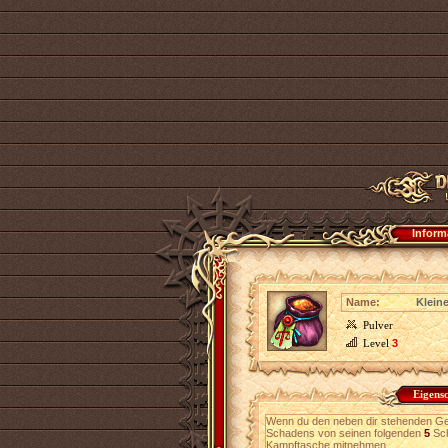
Inform
Name:
Klein
Pulver
Level
3
Eigens
Wenn du den neben dir stehenden Geg
Schadens von seinen folgenden
5
Sch
Kampftasche mitnehmen.