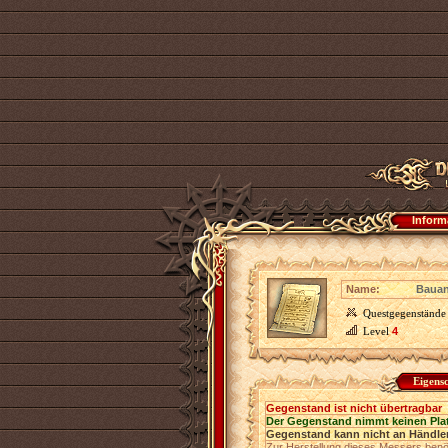
Inform
Name:
Bauan
Questgegenstände
Level
4
Eigens
Gegenstand ist nicht übertragbar
Der Gegenstand nimmt keinen Pla
Gegenstand kann nicht an Händler
Zur Herstellung dieses Messers benö