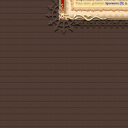
Haut eines getöteten
Iguraons [5]