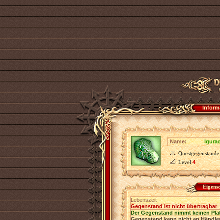
Inform
Name:
Igura
Questgegenstände
Level
4
Eigens
Lebenszeit
Gegenstand ist nicht übertragbar
Der Gegenstand nimmt keinen Pla
Gegenstand kann nicht an Händler