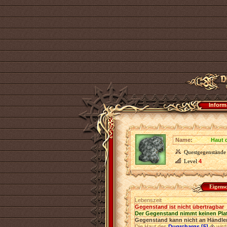
Inform
Name:
Haut 
Questgegenstände
Level
4
Eigens
Lebenszeit
Gegenstand ist nicht übertragbar
Der Gegenstand nimmt keinen Pla
Gegenstand kann nicht an Händler
Die Haut des
Dugrchargs [5]
wird