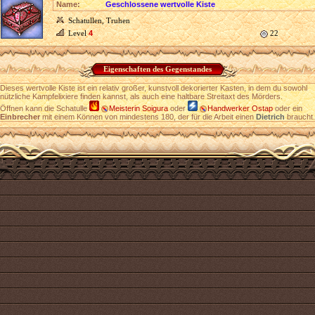
Name:
Geschlossene wertvolle Kiste
Schatullen, Truhen
Level
4
22
Eigenschaften des Gegenstandes
Dieses wertvolle Kiste ist ein relativ großer, kunstvoll dekorierter Kasten, in dem du sowohl
nützliche Kampfelixiere finden kannst, als auch eine haltbare Streitaxt des Mörders.
Öffnen kann die Schatulle
Meisterin Soigura
oder
Handwerker Ostap
oder ein
Einbrecher
mit einem Können von mindestens 180, der für die Arbeit einen
Dietrich
braucht.