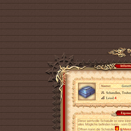
Inform
Name:
Gesch
Schatullen, Truhe
Level
4
Eigens
Diese wertvolle Schatulle ist eine klei
alles Mögliche befinden kann - vom Eli
Öffnen kann die Schatulle
Meist