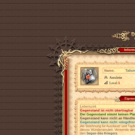
Inform
Name:
Talis
Amulette
Level
1
Eigens
Lebenszeit
Gegenstand ist nicht übertragbar
Der Gegenstand nimmt keinen Pla
Gegenstand kann nicht an Händler
Gegenstand kann nicht «eingefro
Als Belohnung für Ausdauer und Tapfe
dieses Wunderamulett. Verwende diese
den
Segen des Kriegers
.