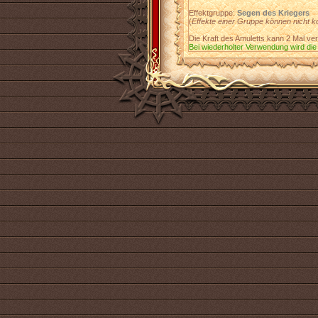
Effektgruppe:
Segen des Kriegers
(
Effekte einer Gruppe können nicht k
Die Kraft des Amuletts kann 2 Mal v
Bei wiederholter Verwendung wird die