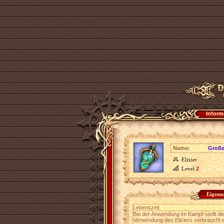
Inform
Name:
Große
Elixier
Level
2
Eigens
Lebenszeit
Bei der Anwendung im Kampf stellt die
Verwendung des Elixiers verbraucht 