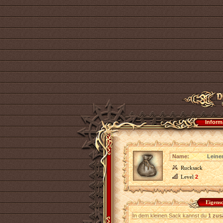
Inform
Name:
Leine
Rucksack
Level
2
Eigens
In dem kleinen Sack kannst du
1 zus