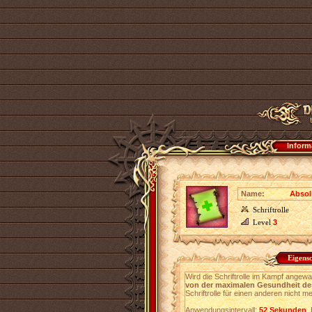
Inform
Name:
Absolu
Schriftrolle
Level
3
Eigens
Wird die Schriftrolle im Kampf angewa
von der maximalen Gesundheit des
Schriftrolle für einen anderen nicht m
Anwendungsintervall:
52 Sekunden
.