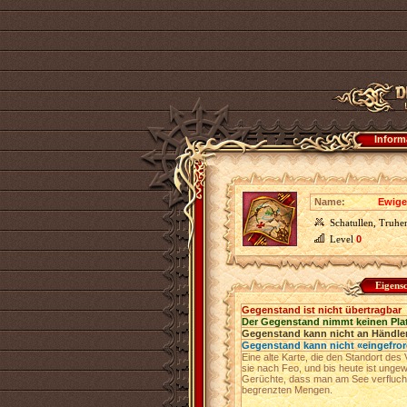
Inform
Name:
Ewige
Schatullen, Truhe
Level
0
Eigens
Gegenstand ist nicht übertragbar
Der Gegenstand nimmt keinen Pla
Gegenstand kann nicht an Händler
Gegenstand kann nicht «eingefro
Eine alte Karte, die den Standort des
sie nach Feo, und bis heute ist ungewi
Gerüchte, dass man am See verfluch
begrenzten Mengen.