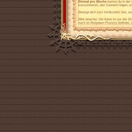
Einmal pro Woche
kannst du in der
konzentrieren, den Geistern folgen u
Bewegt dich zum Verfluchten See, w
Bitte beachte: Die Karte ist nur der 
noch im Respawn-Prozess befindet, is