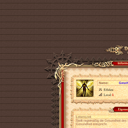
Inform
Name:
Gesch
Effekte
Level
1
Eigens
Lebenszeit
Stellt regelmäßig die Gesundheit des 
Gesundheit entspricht.