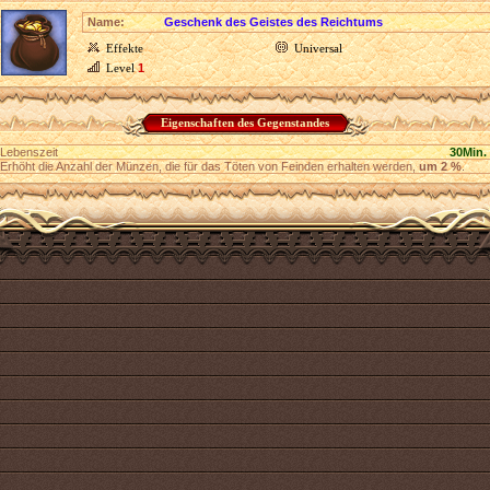
Name:
Geschenk des Geistes des Reichtums
Effekte
Universal
Level
1
Eigenschaften des Gegenstandes
Lebenszeit
30Min.
Erhöht die Anzahl der Münzen, die für das Töten von Feinden erhalten werden,
um 2 %
.