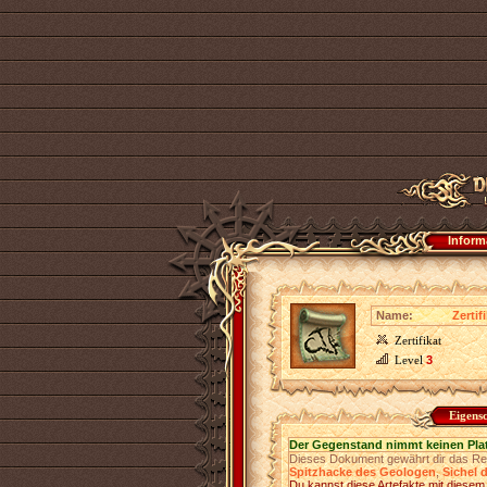
Inform
Name:
Zerti
Zertifikat
Level
3
Eigens
Der Gegenstand nimmt keinen Pla
Dieses Dokument gewährt dir das Rec
Spitzhacke des Geologen
,
Sichel 
Du kannst diese Artefakte mit diesem Z