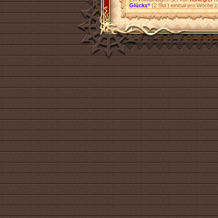
Glücks“
(2 Std.) einmal pro Woche z