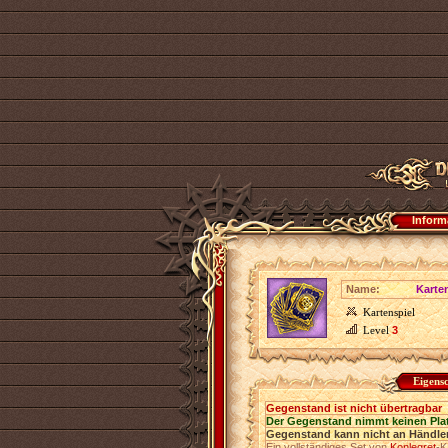
Inform
Name:
Karte
Kartenspiel
Level
3
Eigens
Gegenstand ist nicht übertragbar
Der Gegenstand nimmt keinen Pla
Gegenstand kann nicht an Händler
Ein vollständiges Set von
Konlegret
-K