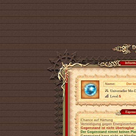
Inform
Name:
Der l
Universeller Mo-
Level
5
Eigens
Chance auf Härtung
Verteidigung gegen Energieverlust
Gegenstand ist nicht übertragbar
Der Gegenstand nimmt keinen Pla
Gegenstand kann nicht an Händler