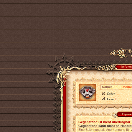
Inform
Name:
Medai
Orden
Level
0
Eigens
Gegenstand ist nicht übertragbar
Gegenstand kann nicht an Händler
Eine Belohnung als Anerkennung für w