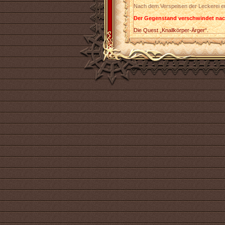
Nach dem Verspeisen der Leckerei er
Der Gegenstand verschwindet nac
Die Quest „Knallkörper-Ärger“.