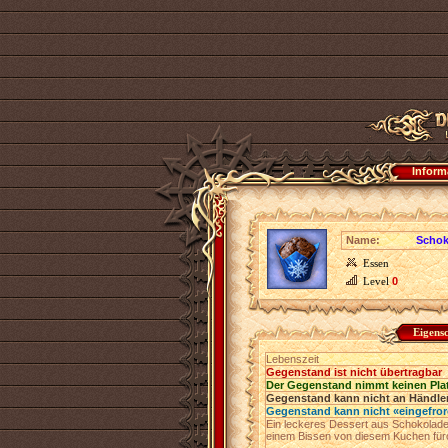
Inform
Name:
Scho
Essen
Level
0
Eigens
Lebenszeit
Gegenstand ist nicht übertragbar
Der Gegenstand nimmt keinen Pla
Gegenstand kann nicht an Händler
Gegenstand kann nicht «eingefro
Ein leckeres Dessert aus Schokolade,
einem Bissen von diesem Kuchen fürc