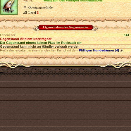
Name:
Reißzahn des Pfiffigen Hundedämons
Questgegenstände
Level
3
Eigenschaften des Gegenstandes
Lebenszeit
14T.
Gegenstand ist nicht übertragbar
Der Gegenstand nimmt keinen Platz im Rucksack ein
Gegenstand kann nicht an Händler verkauft werden
Reißzahn, ergattert in einem ungleichen Kampf mit dem
Pfiffigen Hundedämon [4]
.