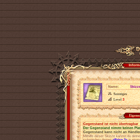
Inform
Name:
Skizz
Sonstiges
Level
3
Eigens
Gegenstand ist nicht übertragbar
Der Gegenstand nimmt keinen Pla
Gegenstand kann nicht an Händler
Mithilfe dieser Skizze kannst du dei
schmiedest deinen
«Brise 3»
in eine