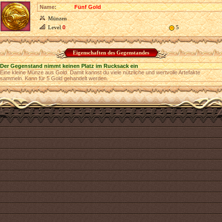
Name:
Fünf Gold
Münzen
Level
0
5
Eigenschaften des Gegenstandes
Der Gegenstand nimmt keinen Platz im Rucksack ein
Eine kleine Münze aus Gold. Damit kannst du viele nützliche und wertvolle Artefakte
sammeln. Kann für 5 Gold gehandelt werden.