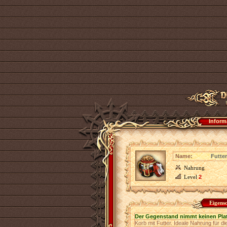
Inform
Name:
Futter
Nahrung
Level
2
Eigens
Der Gegenstand nimmt keinen Pla
Korb mit Futter. Ideale Nahrung für die