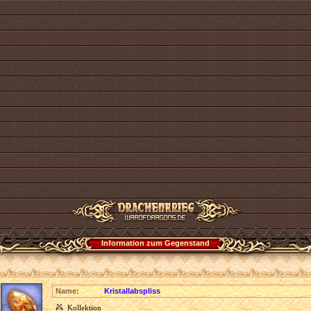
Information zum Gegenstand
Name:
Kristallabspliss
Kollektion