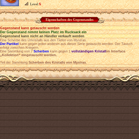
Level
5
Eigenschaften des Gegenstandes
Gegenstand kann getauscht werden
Der Gegenstand nimmt keinen Platz im Rucksack ein
Gegenstand kann nicht an Händler verkauft werden
Eine Scherbe des Urkristalls aus den Tiefen von Mystras.
Der Partikel
kann gegen jeden anderen aus dieser Serie getauscht werden. Der Tausch
erfolgt zwischen Kriegern.
Eine Sammlung von 7
Scherben
kann gegen 1
vollständigen Kristall
im Interface
„Kollektion“ eingetauscht werden.
.
Teil der Sammlung
Scherben des Kristalls von Mystras
.