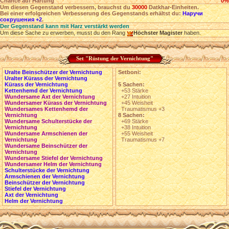
Chance auf Härtung
0%
Um diesen Gegenstand verbessern, brauchst du
30000
Datkhar-Einheiten.
Bei einer erfolgreichen Verbesserung des Gegenstands erhältst du:
Наручи
сокрушения +2
.
Der Gegenstand kann mit Harz verstärkt werden
Um diese Sache zu erwerben, musst du den Rang
Höchster Magister
haben.
Set "Rüstung der Vernichtung"
Uralte Beinschützer der Vernichtung
Setboni:
Uralter Kürass der Vernichtung
Kürass der Vernichtung
5 Sachen:
Kettenhemd der Vernichtung
+53 Stärke
Wundersame Axt der Vernichtung
+27 Intuition
Wundersamer Kürass der Vernichtung
+45 Weisheit
Wundersames Kettenhemd der
Traumatismus +3
Vernichtung
8 Sachen:
Wundersame Schulterstücke der
+69 Stärke
Vernichtung
+38 Intuition
Wundersame Armschienen der
+55 Weisheit
Vernichtung
Traumatismus +7
Wundersame Beinschützer der
Vernichtung
Wundersame Stiefel der Vernichtung
Wundersamer Helm der Vernichtung
Schulterstücke der Vernichtung
Armschienen der Vernichtung
Beinschützer der Vernichtung
Stiefel der Vernichtung
Axt der Vernichtung
Helm der Vernichtung