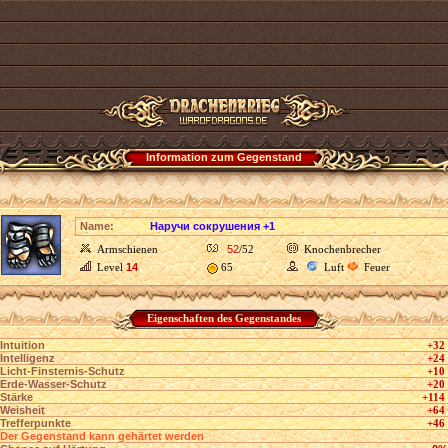
Information zum Gegenstand
Name:
Наручи сокрушения +1
Armschienen
52
/52
Knochenbrecher
Level
14
65
Luft
Feuer
Eigenschaften des Gegenstandes
Intuition
+32
Intelligenz
+24
Licht-Finsternis-Schutz
+10
Erde-Wasser-Schutz
+20
Stärke
+114
Weisheit
+64
Trefferpunkte
+46
Der Gegenstand kann gehärtet werden