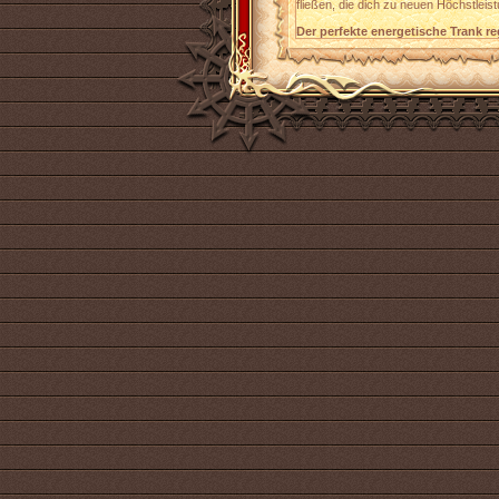
fließen, die dich zu neuen Höchstleis
Der perfekte energetische Trank re