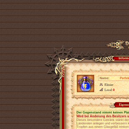
Inform
Name:
Perfek
Elixier
Level
0
Eigens
Der Gegenstand nimmt keinen Pla
Wird bei Änderung des Besitzers 
Dieses besondere Getränk stärkt den 
Ländereien anlegen und verbessern k
Tropfen aus einem Glasgefäß trinken