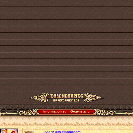
Information zum Gegenstand
Name:
Segen des Einbrechers