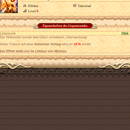
Effekte
Universal
Level
0
Eigenschaften des Gegenstandes
Lebenszeit
1Std.
Der Einbrecher konnte dein Glück verstärken. Überraschung!
Deine Chance auf einen
kritischen Schlag
wird um
10 %
erhöht.
Der Effekt wirkt nur im Limbus von Mystras.