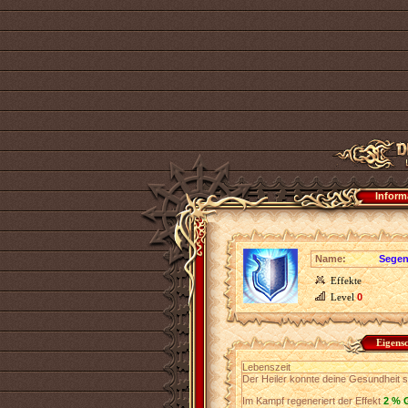
Inform
Name:
Segen
Effekte
Level
0
Eigens
Lebenszeit
Der Heiler konnte deine Gesundheit st
Im Kampf regeneriert der Effekt
2 % 