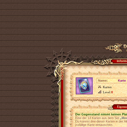
Inform
Name:
Karte 
Karten
Level
0
Eigens
Der Gegenstand nimmt keinen Pla
Eine der 13 Karten aus dem Set
„Mon
Du kannst drei dieser Karten in der Al
zufällige Karte eintauschen.