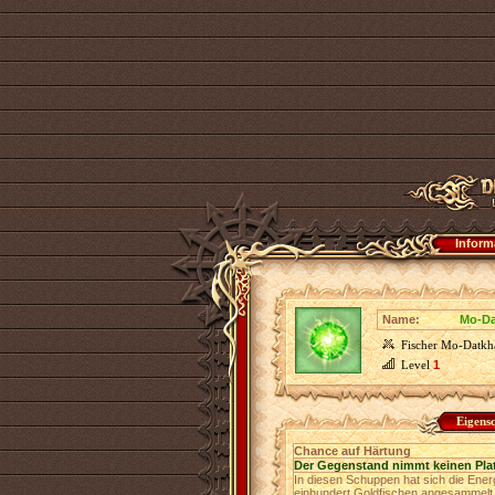
Inform
Name:
Mo-Da
Fischer Mo-Datkha
Level
1
Eigens
Chance auf Härtung
Der Gegenstand nimmt keinen Pla
In diesen Schuppen hat sich die Ener
einhundert Goldfischen angesammelt 