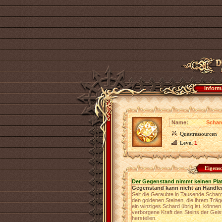
Inform
Name:
Schar
Questressourcen
Level
1
Eigens
Der Gegenstand nimmt keinen Pla
Gegenstand kann nicht an Händler
Seit die Geraubte in Tausende Schar
den goldenen Steinen, die ihrem Träg
ein winziges Schard übrig ist, könne
verborgene Kraft des Steins der Geis
herstellen.