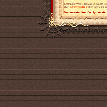
[Stadtplatz von O‘Delvais,Juwelier Es
Stein
Gegenstände
anfertigen, die e
Erfahre mehr über das System der