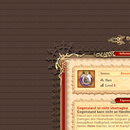
Inform
Name:
Beson
Harz
Level
1
Eigens
Gegenstand ist nicht übertragbar
Gegenstand kann nicht an Händler
Harze aus verschiedenen Holzarten, 
Zwergen des Himmelstals sorgsam geh
beispiellose Haltbarkeit verleihen.W
deinen
Helm
machst, ist er im Kampf