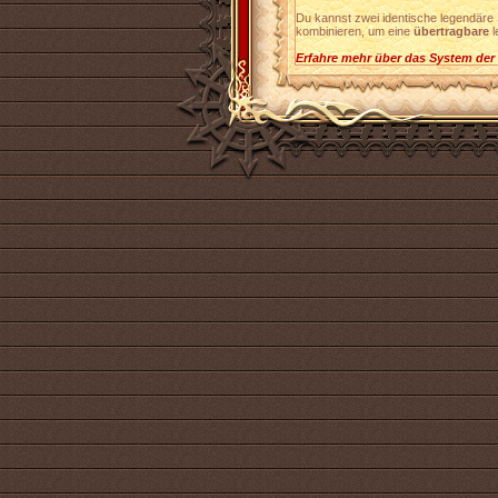
Du kannst zwei identische legendäre
kombinieren, um eine
übertragbare
l
Erfahre mehr über das System der