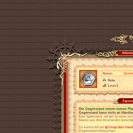
Inform
Name:
Spiel
Helm
Level
1
Eigens
Der Gegenstand nimmt keinen Pla
Gegenstand kann nicht an Händler
Eine Spielmarke, mit der du einen ec
Maske aus dem Arsenal des berüchtig
Du kannst ihn bei
Ostap dem Hand
Gegenstand eintauschen.