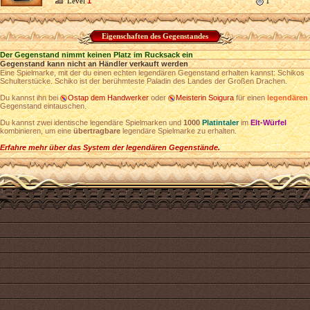
Level
1
1
Eigenschaften des Gegenstandes
Der Gegenstand nimmt keinen Platz im Rucksack ein
Gegenstand kann nicht an Händler verkauft werden
Eine Spielmarke, mit der du einen echten legendären Gegenstand erhalten kannst: Schikos
Schulterstücke. Schiko ist der berühmteste Paladin des Landes der Großen Drachen.
Du kannst ihn bei
Ostap dem Handwerker
oder
Meisterin Soigura
für einen
legendären
Gegenstand eintauschen.
Du kannst zwei identische legendäre Spielmarken und
1000
Platintaler
im
Elt-Würfel
kombinieren, um eine
übertragbare
legendäre Spielmarke zu erhalten.
Erfahre mehr über das System der legendären Gegenstände.