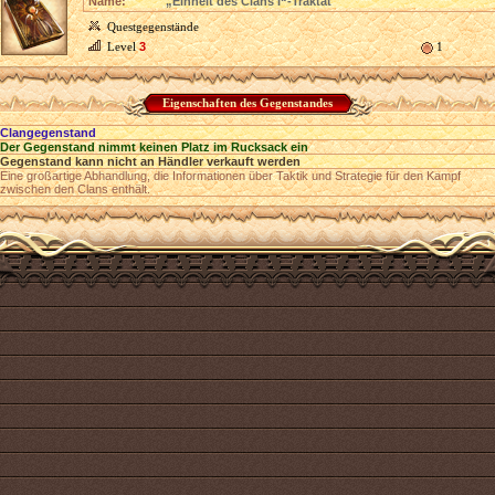
Name:
„Einheit des Clans I“-Traktat
Questgegenstände
Level
3
1
Eigenschaften des Gegenstandes
Clangegenstand
Der Gegenstand nimmt keinen Platz im Rucksack ein
Gegenstand kann nicht an Händler verkauft werden
Eine großartige Abhandlung, die Informationen über Taktik und Strategie für den Kampf
zwischen den Clans enthält.