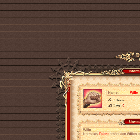
Inform
Name:
Wille
Effekte
Level
0
Eigens
Wille
Normales
Talent
erhöht den
Willen