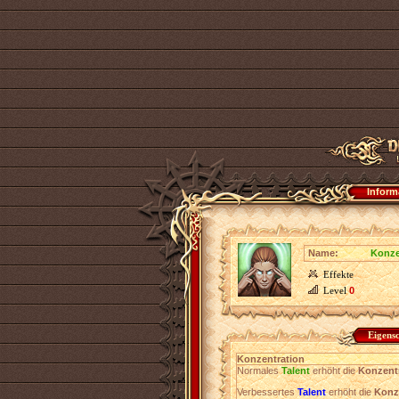
Inform
Name:
Konze
Effekte
Level
0
Eigens
Konzentration
Normales
Talent
erhöht die
Konzent
Verbessertes
Talent
erhöht die
Konz