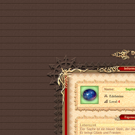
Inform
Name:
Saphi
Edelsteine
Level
4
Eigens
Lebenszeit
Der Saphir ist ein blauer Stein, der ü
Er bringt Glück und Frieden.