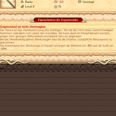
Hacke
5
/5
Universal
Level
3
70
Eigenschaften des Gegenstandes
Gegenstand ist nicht übertragbar
Die Hacke ist das Handwerkszeug des Geologen. Sie hat die Form eines zweischneidigen
Hammers und dient zum Lösen des Gesteins. Sie kann auch im Kampf benutzt werden,
wegen ihrer geringen Wirksamkeit wird jedoch hiervon abgeraten.
Bei der Verwendung dieses Werkzeuges hast du die Chance, zusätzliche Ressourcen zu
bekommen.
Die Anwendung des Werkzeugs im Kampf verringert die Weisheit um
-9%
und die Kraft um
-10%
.