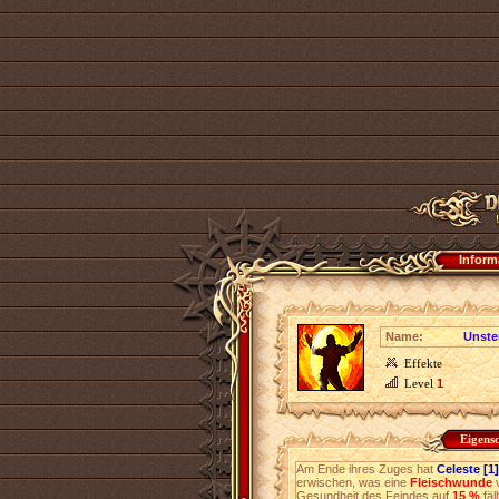
Inform
Name:
Unste
Effekte
Level
1
Eigens
Am Ende ihres Zuges hat
Celeste [1]
erwischen, was eine
Fleischwunde
v
Gesundheit des Feindes auf
15 %
fäl