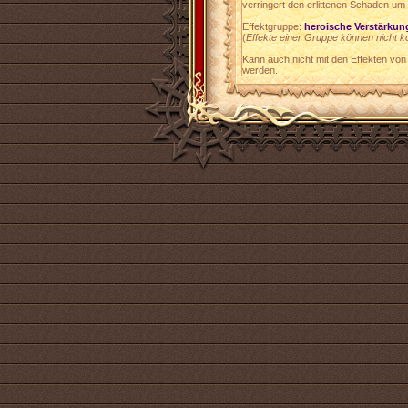
verringert den erlittenen Schaden um
Effektgruppe:
heroische Verstärkun
(
Effekte einer Gruppe können nicht k
Kann auch nicht mit den Effekten von
werden.