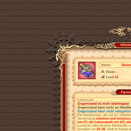
Inform
Name:
Elixie
Elixier
Level
13
Eigens
Lebenszeit
Gegenstand ist nicht übertragbar
Gegenstand kann nicht an Händler
Gegenstand kann nicht «eingefro
Ein Wundertrank, der nur für Teilne
Verwendung
erhöhen sich Intuition
um 67, die Lebenskraft um 167, d
zusätzlich den mit einer Blankwaffe
Schaden um
23–36
. Stellt im Kampf 