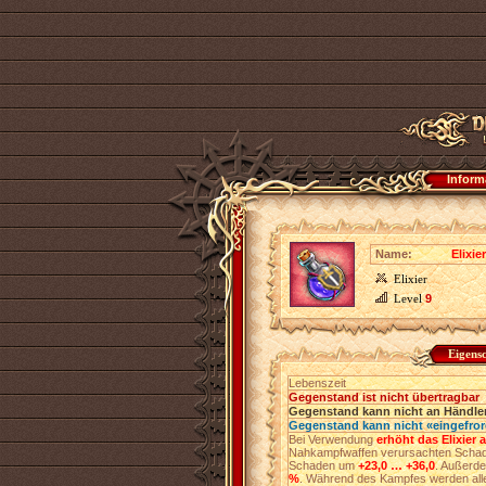
Inform
Name:
Elixi
Elixier
Level
9
Eigens
Lebenszeit
Gegenstand ist nicht übertragbar
Gegenstand kann nicht an Händler
Gegenstand kann nicht «eingefro
Bei Verwendung
erhöht das Elixier 
Nahkampfwaffen verursachten Sch
Schaden um
+23,0 … +36,0
. Außerde
%
. Während des Kampfes werden al