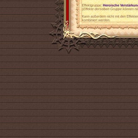
Effektgruppe:
Heroische Verstärkun
(
Effekte derselben Gruppe können ni
Kann außerdem nicht mit den Effekte
kombiniert werden.