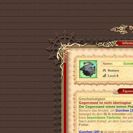
Inform
Name:
Gorch
Reittiere
Level
4
Eigens
Geschwindigkeit
Gegenstand ist nicht übertragbar
Der Gegenstand nimmt keinen Pla
Benutze das Amulett, um
Gorchen [2
bewegst du dich
35 % schneller
und 
frisst
besonderes Tierfutter
. Bei je
Nach jedem Kampf, an dem Garchan t
Futter
.
Gorchen [20]
ist eine von drei U