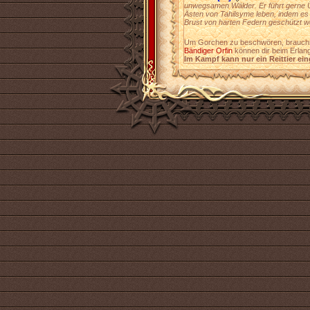
unwegsamen Wälder. Er führt gerne Üb
Ästen von Tahilsyme leben, indem es 
Brust von harten Federn geschützt w
Um Gorchen zu beschwören, brauch
Bändiger Orfin
können dir beim Erlang
Im Kampf kann nur ein Reittier ein