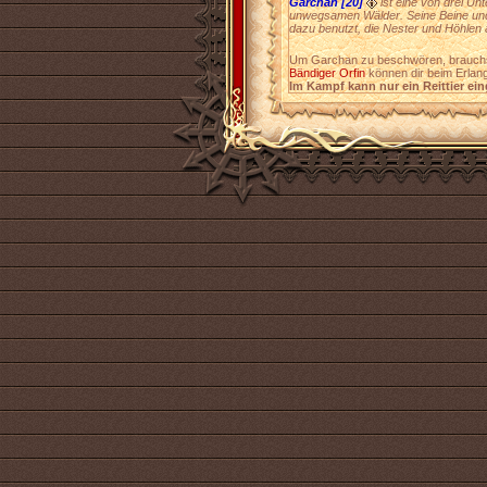
Garchan [20]
ist eine von drei Un
unwegsamen Wälder. Seine Beine und 
dazu benutzt, die Nester und Höhlen
Um Garchan zu beschwören, brauch
Bändiger Orfin
können dir beim Erlang
Im Kampf kann nur ein Reittier ein