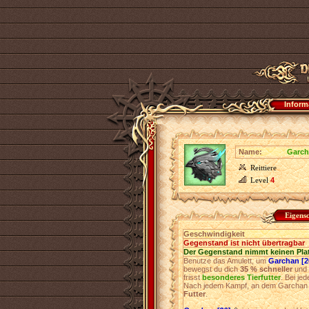
Inform
Name:
Garch
Reittiere
Level
4
Eigens
Geschwindigkeit
Gegenstand ist nicht übertragbar
Der Gegenstand nimmt keinen Pla
Benutze das Amulett, um
Garchan [2
bewegst du dich
35 % schneller
und 
frisst
besonderes Tierfutter
. Bei je
Nach jedem Kampf, an dem Garchan t
Futter
.